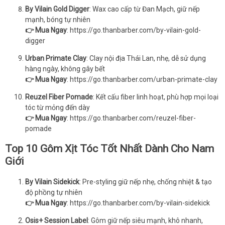
By Vilain Gold Digger
: Wax cao cấp từ Đan Mạch, giữ nếp
mạnh, bóng tự nhiên
👉 Mua Ngay
:
https://go.thanbarber.com/by-vilain-gold-
digger
Urban Primate Clay
: Clay nội địa Thái Lan, nhẹ, dễ sử dụng
hàng ngày, không gây bết
👉 Mua Ngay
:
https://go.thanbarber.com/urban-primate-clay
Reuzel Fiber Pomade
: Kết cấu fiber linh hoạt, phù hợp mọi loại
tóc từ mỏng đến dày
👉 Mua Ngay
:
https://go.thanbarber.com/reuzel-fiber-
pomade
Top 10 Gôm Xịt Tóc Tốt Nhất Dành Cho Nam
Giới
By Vilain Sidekick
: Pre-styling giữ nếp nhẹ, chống nhiệt & tạo
độ phồng tự nhiên
👉 Mua Ngay
:
https://go.thanbarber.com/by-vilain-sidekick
Osis+ Session Label
: Gôm giữ nếp siêu mạnh, khô nhanh,