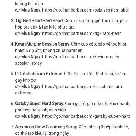
không bết dính
👉 Mua Ngay
:
https://go.thanbarber.com/osis-session-label
Tigi Bed Head Hard Head
: Gôm siêu cứng, giữ form lâu, phù
hợp tóc dày & tạo kiểu phức tạp
👉 Mua Ngay
:
https://go.thanbarber.com/tigi-hard-head
Kevin Murphy Session Spray
: Gôm cao cấp, bảo vệ tóc khỏi
nhiệt & độ ẩm, không chứa paraben
👉 Mua Ngay
:
https://go.thanbarber.com/kevinmurphy-
session-spray
L’Oréal Infinium Extreme
: Giữ nếp cực tốt, dễ chải lại, không
gây khô xơ
👉 Mua Ngay
:
https://go.thanbarber.com/loreal-infinium-
extreme
Gatsby Super Hard Spray
: Gôm giá rẻ, giữ nếp tốt, khô nhanh,
phù hợp học sinh, sinh viên
👉 Mua Ngay
:
https://go.thanbarber.com/gatsby-super-hard
American Crew Grooming Spray
: Gôm nhẹ, giữ nếp tự nhiên,
có thể tạo kiểu lại trong ngày