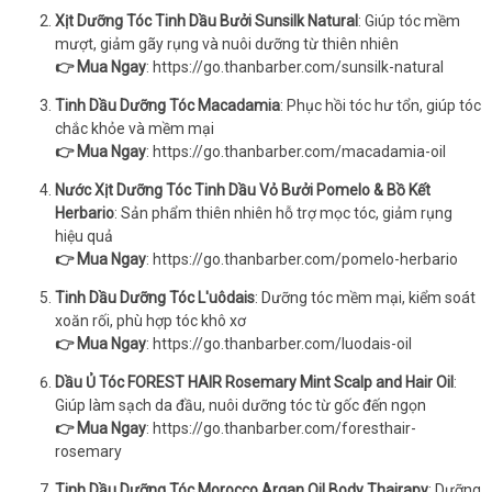
Xịt Dưỡng Tóc Tinh Dầu Bưởi Sunsilk Natural
: Giúp tóc mềm
mượt, giảm gãy rụng và nuôi dưỡng từ thiên nhiên
👉 Mua Ngay
:
https://go.thanbarber.com/sunsilk-natural
Tinh Dầu Dưỡng Tóc Macadamia
: Phục hồi tóc hư tổn, giúp tóc
chắc khỏe và mềm mại
👉 Mua Ngay
:
https://go.thanbarber.com/macadamia-oil
Nước Xịt Dưỡng Tóc Tinh Dầu Vỏ Bưởi Pomelo & Bồ Kết
Herbario
: Sản phẩm thiên nhiên hỗ trợ mọc tóc, giảm rụng
hiệu quả
👉 Mua Ngay
:
https://go.thanbarber.com/pomelo-herbario
Tinh Dầu Dưỡng Tóc L'uôdais
: Dưỡng tóc mềm mại, kiểm soát
xoăn rối, phù hợp tóc khô xơ
👉 Mua Ngay
:
https://go.thanbarber.com/luodais-oil
Dầu Ủ Tóc FOREST HAIR Rosemary Mint Scalp and Hair Oil
:
Giúp làm sạch da đầu, nuôi dưỡng tóc từ gốc đến ngọn
👉 Mua Ngay
:
https://go.thanbarber.com/foresthair-
rosemary
Tinh Dầu Dưỡng Tóc Morocco Argan Oil Body Thairapy
: Dưỡng