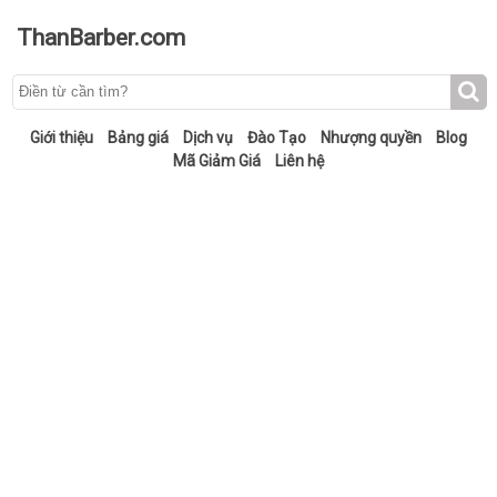
ThanBarber.com
Giới thiệu
Bảng giá
Dịch vụ
Đào Tạo
Nhượng quyền
Blog
Mã Giảm Giá
Liên hệ