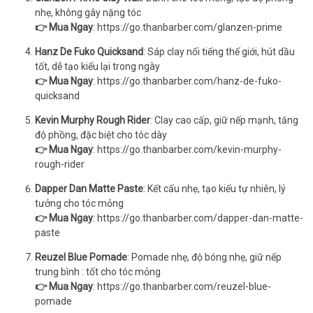
nhẹ, không gây nặng tóc
👉 Mua Ngay
:
https://go.thanbarber.com/glanzen-prime
Hanz De Fuko Quicksand
: Sáp clay nổi tiếng thế giới, hút dầu
tốt, dễ tạo kiểu lại trong ngày
👉 Mua Ngay
:
https://go.thanbarber.com/hanz-de-fuko-
quicksand
Kevin Murphy Rough Rider
: Clay cao cấp, giữ nếp mạnh, tăng
độ phồng, đặc biệt cho tóc dày
👉 Mua Ngay
:
https://go.thanbarber.com/kevin-murphy-
rough-rider
Dapper Dan Matte Paste
: Kết cấu nhẹ, tạo kiểu tự nhiên, lý
tưởng cho tóc mỏng
👉 Mua Ngay
:
https://go.thanbarber.com/dapper-dan-matte-
paste
Reuzel Blue Pomade
: Pomade nhẹ, độ bóng nhẹ, giữ nếp
trung bình : tốt cho tóc mỏng
👉 Mua Ngay
:
https://go.thanbarber.com/reuzel-blue-
pomade