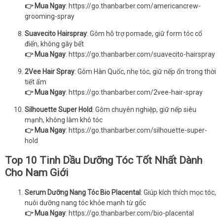
👉 Mua Ngay
:
https://go.thanbarber.com/americancrew-
grooming-spray
Suavecito Hairspray
: Gôm hỗ trợ pomade, giữ form tóc cổ
điển, không gây bết
👉 Mua Ngay
:
https://go.thanbarber.com/suavecito-hairspray
2Vee Hair Spray
: Gôm Hàn Quốc, nhẹ tóc, giữ nếp ổn trong thời
tiết ẩm
👉 Mua Ngay
:
https://go.thanbarber.com/2vee-hair-spray
Silhouette Super Hold
: Gôm chuyên nghiệp, giữ nếp siêu
mạnh, không làm khô tóc
👉 Mua Ngay
:
https://go.thanbarber.com/silhouette-super-
hold
Top 10 Tinh Dầu Dưỡng Tóc Tốt Nhất Dành
Cho Nam Giới
Serum Dưỡng Nang Tóc Bio Placental
: Giúp kích thích mọc tóc,
nuôi dưỡng nang tóc khỏe mạnh từ gốc
👉 Mua Ngay
:
https://go.thanbarber.com/bio-placental