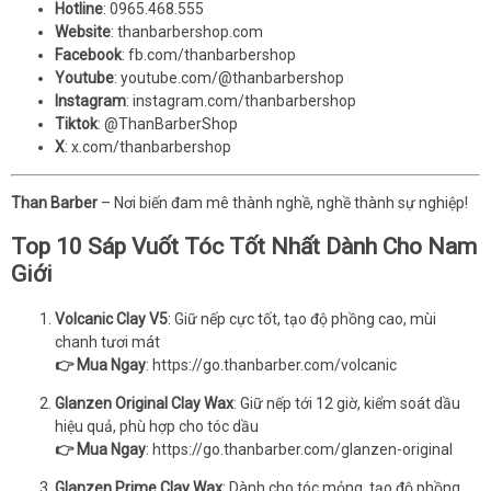
Hotline
: 0965.468.555
Website
:
thanbarbershop.com
Facebook
:
fb.com/thanbarbershop
Youtube
:
youtube.com/@thanbarbershop
Instagram
:
instagram.com/thanbarbershop
Tiktok
:
@ThanBarberShop
X
:
x.com/thanbarbershop
Than Barber
– Nơi biến đam mê thành nghề, nghề thành sự nghiệp!
Top 10 Sáp Vuốt Tóc Tốt Nhất Dành Cho Nam
Giới
Volcanic Clay V5
: Giữ nếp cực tốt, tạo độ phồng cao, mùi
chanh tươi mát
👉 Mua Ngay
:
https://go.thanbarber.com/volcanic
Glanzen Original Clay Wax
: Giữ nếp tới 12 giờ, kiểm soát dầu
hiệu quả, phù hợp cho tóc dầu
👉 Mua Ngay
:
https://go.thanbarber.com/glanzen-original
Glanzen Prime Clay Wax
: Dành cho tóc mỏng, tạo độ phồng