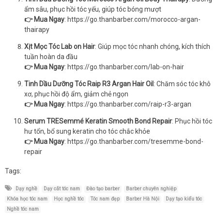
ẩm sâu, phục hồi tóc yếu, giúp tóc bóng mượt
👉 Mua Ngay
:
https://go.thanbarber.com/morocco-argan-
thairapy
Xịt Mọc Tóc Lab on Hair
: Giúp mọc tóc nhanh chóng, kích thích
tuần hoàn da đầu
👉 Mua Ngay
:
https://go.thanbarber.com/lab-on-hair
Tinh Dầu Dưỡng Tóc Raip R3 Argan Hair Oil
: Chăm sóc tóc khô
xơ, phục hồi độ ẩm, giảm chẻ ngọn
👉 Mua Ngay
:
https://go.thanbarber.com/raip-r3-argan
Serum TRESemmé Keratin Smooth Bond Repair
: Phục hồi tóc
hư tổn, bổ sung keratin cho tóc chắc khỏe
👉 Mua Ngay
:
https://go.thanbarber.com/tresemme-bond-
repair
Tags:
Dạy nghề
Dạy cắt tóc nam
Đào tạo barber
Barber chuyên nghiệp
Khóa học tóc nam
Học nghề tóc
Tóc nam đẹp
Barber Hà Nội
Dạy tạo kiểu tóc
Nghề tóc nam