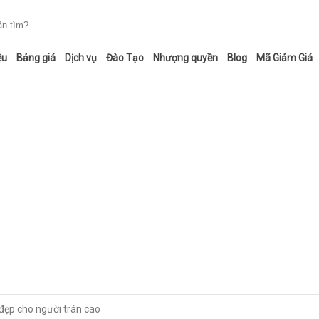
ệu
Bảng giá
Dịch vụ
Đào Tạo
Nhượng quyền
Blog
Mã Giảm Giá
đẹp cho người trán cao