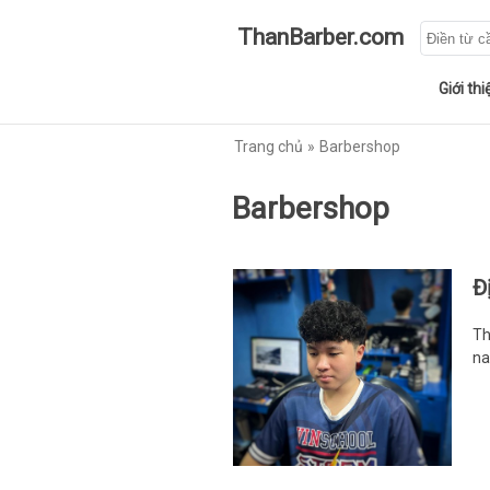
ThanBarber.com
Giới thi
Trang chủ
Barbershop
Barbershop
Đ
Th
na