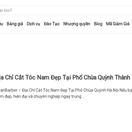
ệu
Bảng giá
Dịch vụ
Đào Tạo
Nhượng quyền
Blog
Mã Giảm Giá
ịa Chỉ Cắt Tóc Nam Đẹp Tại Phố Chùa Quỳnh Thành
anBarber – Địa Chỉ Cắt Tóc Nam Đẹp Tại Phố Chùa Quỳnh Hà Nội Nếu bạ
m đẹp, hiện đại và chuyên nghiệp ngay trung …