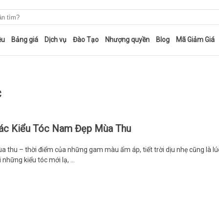
ệu
Bảng giá
Dịch vụ
Đào Tạo
Nhượng quyền
Blog
Mã Giảm Giá
c
ác Kiểu Tóc Nam Đẹp Mùa Thu
a thu – thời điểm của những gam màu ấm áp, tiết trời dịu nhẹ cũng là lúc
i những kiểu tóc mới lạ, …